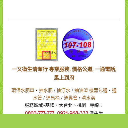
一又衛生清潔行 專業服務, 價格公道, 一通電話,
馬上到府
環保水肥車
‧
抽水肥
/
抽汙水
/
抽油渣
機器包通
‧
通
水管
/
通馬桶
/
通糞管
/
清水溝
服務區域~基隆、大台北、桃園
專線：
0800-777-277 0921-968-333
溫先生
版權所有 Copyright © 2013 一又衛生清潔行 All rights reserved.